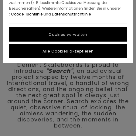
zustimmen (z. B. bestimmte Cookies zur Messung der
Besucherzahlen). Weitere Informationen finden Sie in unserer
:
Cookie-Richtlinie
und
Datenschutzrichtlinie
Cookies verwalten
"SEARCH"
Alle Cookies akzeptieren
Element Skateboards is proud to
introduce
"Search"
, an audiovisual
project shaped by twelve months of
international travel, a handful of wrong
directions, and the ongoing belief that
the next great spot is always just
around the corner. Search explores the
quiet, obsessive ritual of looking, the
aimless wandering, the sudden
discoveries, and the moments in
between.