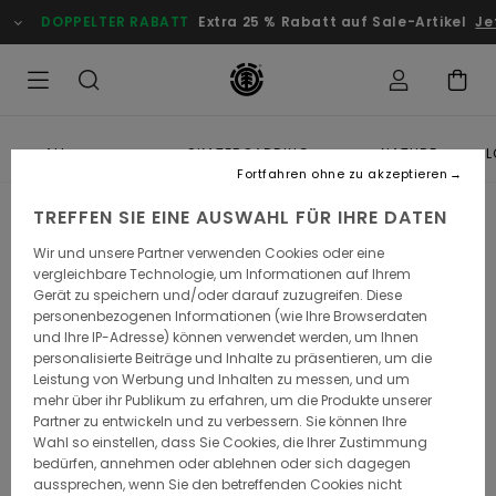
DOPPELTER RABATT
Extra 25 % Rabatt auf Sale-Artikel
Je
ALL
SKATEBOARDING
NATURE
L
Fortfahren ohne zu akzeptieren
TREFFEN SIE EINE AUSWAHL FÜR IHRE DATEN
Wir und unsere Partner verwenden Cookies oder eine
vergleichbare Technologie, um Informationen auf Ihrem
Gerät zu speichern und/oder darauf zuzugreifen. Diese
personenbezogenen Informationen (wie Ihre Browserdaten
und Ihre IP-Adresse) können verwendet werden, um Ihnen
personalisierte Beiträge und Inhalte zu präsentieren, um die
Leistung von Werbung und Inhalten zu messen, und um
mehr über ihr Publikum zu erfahren, um die Produkte unserer
Partner zu entwickeln und zu verbessern. Sie können Ihre
Wahl so einstellen, dass Sie Cookies, die Ihrer Zustimmung
bedürfen, annehmen oder ablehnen oder sich dagegen
aussprechen, wenn Sie den betreffenden Cookies nicht